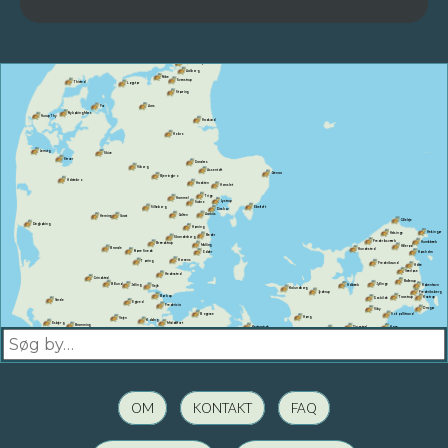
Frederikshavn
Sæby
Brønderslev
Åbybro
Nørresundby
Aalborg
Nibe
Svenstrup
Thisted
Løgstør
Støvring
Aars
Fur
Nykøbing Mors
Hurup Thy
Hadsund
Hobro
Lemvig
Skive
Struer
Randers
Viborg
Assentoft
Grenaa
Bjerringbro
Holstebro
Hadsten
Hornslet
Trige
Hammel
Lystrup
Sabro
Ebeltoft
Silkeborg
Risskov
Aarhus
Galten
Ikast
Herning
Gilleleje
Ringkøbing
Hørning
Helsingør
Helsinge
Beder
Skanderborg
Frederiksværk
Humlebæk
Brædstrup
Malling
Hillerød
Brande
Hundested
Nørre Snede
Odder
Hørsholm
Horsens
Tørring
Frederiksund
Holte
Værløse
Hedensted
Grindsted
Ballerup
Billund
Jyllinge
Jelling
Holbæk
København
Vejle
Kalundborg
Jyderup
Frederiksberg
Børkop
Taastrup
Kastrup
Roskilde
Varde
Egtved
Fredericia
Dragør
Viby
Bogense
Solrød Strand
Høng
Vejen
Kolding
Esbjerg
Middelfart
Bramming
Kerteminde
Ringsted
Køge
Sorø
Slagelse
Vamdrup
Odense
Fanø
Bellinge
Christiansfeld
Ribe
Haslev
Nyborg
Korsør
Assens
Skælskør
Faxe
Haderslev
Vojens
Skærbæk
Næstved
Rømø
Faaborg
Rødekro
Svendborg
Åbenrå
Vordingborg
Møn
OM
KONTAKT
FAQ
Als
Tønder
Gråsten
Sønderborg
Ærøskøbing
Nakskov
Nykøbing Falster
Maribo