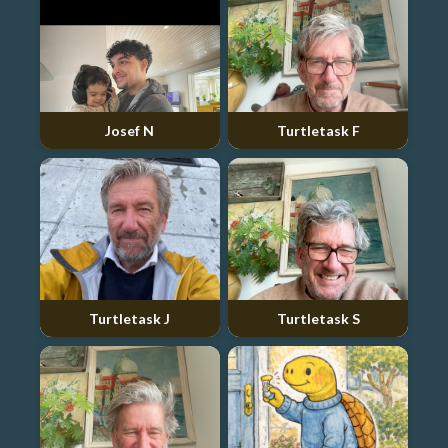
Josef N
Turtletask F
Turtletask J
Turtletask S