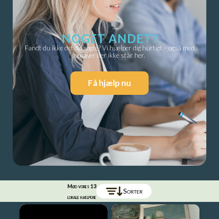
NOGET ANDET?
Fandt du ikke det du søgte? Vi hjælper dig hurtigt – også med
opgaver der ikke står her.
Få hjælp nu
Mød vores
13
Sorter
lokale hjælpere