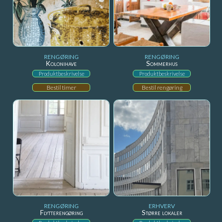
RENGØRING
RENGØRING
Kolonihave
Sommerhus
Produktbeskrivelse
Produktbeskrivelse
Bestil timer
Bestil rengøring
RENGØRING
ERHVERV
Flytterengøring
Større lokaler