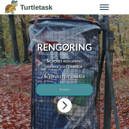
Skip to content
Turtletask
RENGØRING
Se vores rengøring
service i dit område
Se service i dit område