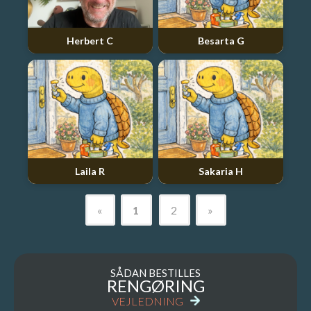
Herbert C
Besarta G
Laila R
Sakaria H
«
1
2
»
SÅDAN BESTILLES
RENGØRING
VEJLEDNING