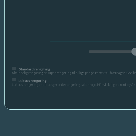
Standard rengøring
Almindelig rengøring er super rengøring til billige penge. Perfekt til hverdagen. God bas
Luksus rengøring
Luksus rengøring er tilbudsgørende rengøring i alle kroge. Når vi skal gøre rent også s