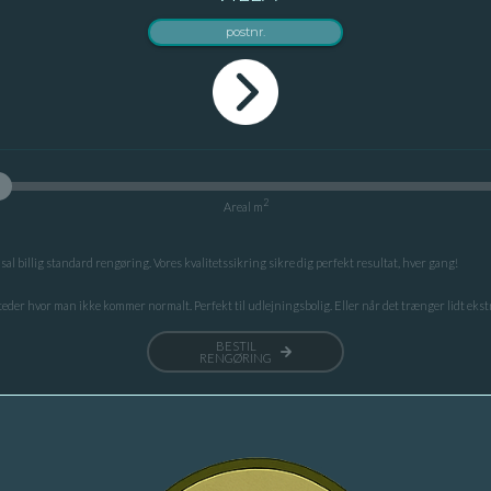
2
Areal m
al billig standard rengøring. Vores kvalitetssikring sikre dig perfekt resultat, hver gang!
teder hvor man ikke kommer normalt. Perfekt til udlejningsbolig. Eller når det trænger lidt ekst
BESTIL
RENGØRING