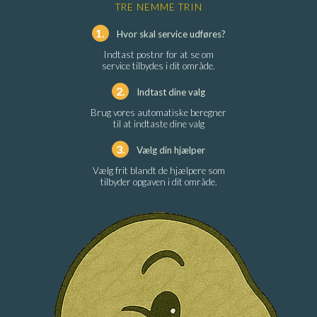
TRE NEMME TRIN
1.
Hvor skal service udføres?
Indtast postnr for at se om
service tilbydes i dit område.
2.
Indtast dine valg
Brug vores automatiske beregner
til at indtaste dine valg
3.
Vælg din hjælper
Vælg frit blandt de hjælpere som
tilbyder opgaven i dit område.