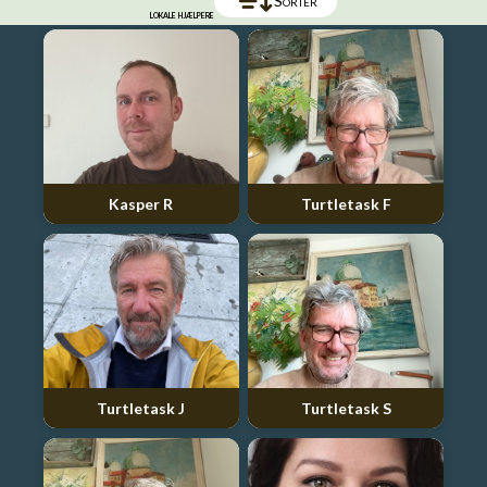
Sorter
lokale hjælpere
Kasper R
Turtletask F
Turtletask J
Turtletask S