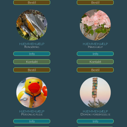
Bestil
Bestil
HJEMMEHJÆLP
HJEMMEHJÆLP
Rengøring
Havehjælp
Info
Info
Kontakt
Kontakt
Bestil
Bestil
HJEMMEHJÆLP
HJEMMEHJÆLP
Personlig pleje
Demens forebyggelse
Info
Info