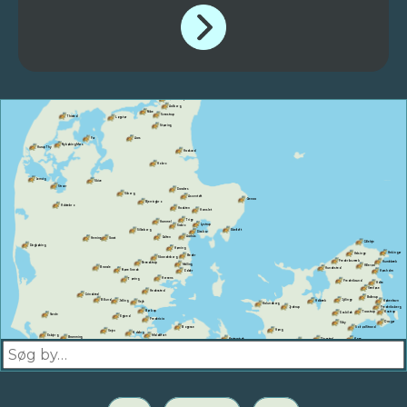
Skagen
Hjørring
Frederikshavn
Sæby
Brønderslev
Åbybro
Nørresundby
Aalborg
Nibe
Svenstrup
Thisted
Løgstør
Støvring
Aars
Fur
Nykøbing Mors
Hurup Thy
Hadsund
Hobro
Lemvig
Skive
Struer
Randers
Viborg
Assentoft
Grenaa
Bjerringbro
Holstebro
Hadsten
Hornslet
Trige
Hammel
Lystrup
Sabro
Ebeltoft
Silkeborg
Risskov
Aarhus
Galten
Ikast
Herning
Gilleleje
Ringkøbing
Hørning
Helsingør
Helsinge
Beder
Skanderborg
Frederiksværk
Humlebæk
Brædstrup
Malling
Hillerød
Brande
Hundested
Nørre Snede
Odder
Hørsholm
Horsens
Tørring
Frederiksund
Holte
Værløse
Hedensted
Grindsted
Ballerup
Billund
Jyllinge
Jelling
Holbæk
København
Vejle
Kalundborg
Jyderup
Frederiksberg
Børkop
Taastrup
Kastrup
Roskilde
Varde
Egtved
Fredericia
Dragør
Viby
Bogense
Solrød Strand
Høng
Vejen
Kolding
Esbjerg
Middelfart
Bramming
Kerteminde
Ringsted
Køge
Sorø
Slagelse
Odense
Fanø
Bellinge
Christiansfeld
Ribe
Haslev
Nyborg
Korsør
Assens
Skælskør
Faxe
Haderslev
Vojens
Skærbæk
Næstved
Rømø
Faaborg
Rødekro
Svendborg
Åbenrå
Vordingborg
Møn