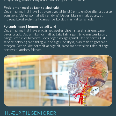
at købe ting, man åbenlyst ikke har brug for eller råd til.
Problemer med at tænke abstrakt
Det er normalt at have lidt svært ved at forstå en talemåde eller ordsprog
som f.eks. “det er som at slå i en dyne”. Det er ikke normalt at tro, at
musene bogstaveligt talt danser på bordet, når katten er ude.
Forandringer i humør og adfærd
Det er normalt at have en dårlig dag eller blive irriteret, når ens vaner
bliver brudt. Det er ikke normalt at tabe fatningen, blive mistænksom,
bange, vred eller forvirret uden nogen oplagt grund. Det er normalt at
ændre holdning over tid og kunne sige undskyld, hvis man er gået over
stregen. Det er ikke normalt at sige alt, hvad man tænker, uden at tage
hensyn til andres følelser.
HJÆLP TIL SENIORER