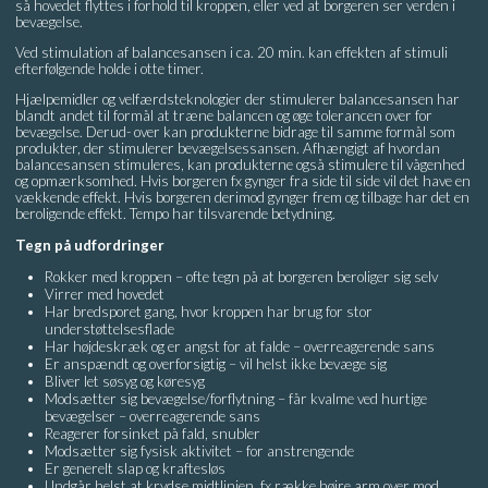
så hovedet flyttes i forhold til kroppen, eller ved at borgeren ser verden i
bevægelse.
Ved stimulation af balancesansen i ca. 20 min. kan effekten af stimuli
efterfølgende holde i otte timer.
Hjælpemidler og velfærdsteknologier der stimulerer balancesansen har
blandt andet til formål at træne balancen og øge tolerancen over for
bevægelse. Derud- over kan produkterne bidrage til samme formål som
produkter, der stimulerer bevægelsessansen. Afhængigt af hvordan
balancesansen stimuleres, kan produkterne også stimulere til vågenhed
og opmærksomhed. Hvis borgeren fx gynger fra side til side vil det have en
vækkende effekt. Hvis borgeren derimod gynger frem og tilbage har det en
beroligende effekt. Tempo har tilsvarende betydning.
Tegn på udfordringer
Rokker med kroppen – ofte tegn på at borgeren beroliger sig selv
Virrer med hovedet
Har bredsporet gang, hvor kroppen har brug for stor
understøttelsesflade
Har højdeskræk og er angst for at falde – overreagerende sans
Er anspændt og overforsigtig – vil helst ikke bevæge sig
Bliver let søsyg og køresyg
Modsætter sig bevægelse/forflytning – får kvalme ved hurtige
bevægelser – overreagerende sans
Reagerer forsinket på fald, snubler
Modsætter sig fysisk aktivitet – for anstrengende
Er generelt slap og kraftesløs
Undgår helst at krydse midtlinjen, fx række højre arm over mod