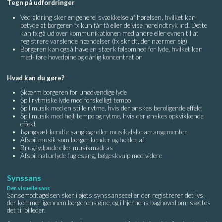
Tegn på udfordringer
Ved aldring sker en generel svækkelse af hørelsen, hvilket kan
betyde at borgeren fx kun får få eller delvise høreindtryk ind. Dette
kan fx gå ud over kommunikationen med andre eller evnen til at
registrere varslende hændelser (fx skridt, der nærmer sig)
Borgeren kan også have en stærk følsomhed for lyde, hvilket kan
med- føre hovedpine og dårlig koncentration
Hvad kan du gøre?
Skærm borgeren for unødvendige lyde
Spil rytmiske lyde med forskelligt tempo
Spil musik med en stille rytme, hvis der ønskes beroligende effekt
Spil musik med højt tempo og rytme, hvis der ønskes opkvikkende
effekt
Igangsæt kendte sanglege eller musikalske arrangementer
Afspil musik som borger kender og holder af
Brug lydpude eller musikmadras
Afspil naturlyde fuglesang, bølgeskvulp med videre
Synssans
Den visuelle sans
Sansemodtagelsen sker i øjets synssanseceller der registrerer det lys,
der kommer igennem borgerens øjne, og i hjernens baghoved om- sættes
det til billeder.