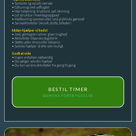
• Samtaler og socialt nærvær
• Gåture og små udflugter
• Hjernetæning: krydsord, spil, læsning
• Let struktur i hverdagsopgaver
• Madlavning sammen eller små praktiske gøremål
• Sanseaktiviteter (musik, dufte, billeder)
Sådan hjælper vi bedst
• Små, gentagne rutiner giver tryghed
• Aktiviteter tilpasses dagsform
• Støtte uden stress eller tidspres
• Samme hjælper så ofte som muligt
Godt at vide
• Ingen visitation nødvendig
• Du vælger selv din hjælper
• Du kan variere aktiviteter fra gang til gang
BESTIL TIMER
DEMENS FOREBYGGELSE