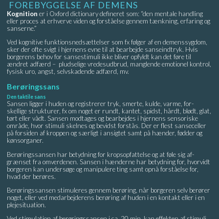
FOREBYGGELSE AF DEMENS
Kognition
er i Oxford dictionary defineret som: “den mentale handling
eller proces at erhverve viden og forståelse gennem tænkning, erfaring og
sanserne.”
Ved kognitive funktionsnedsættelser som fx følger af en demenssygdom,
sker der ofte svigt i hjernens evne til at bearbejde sanseindtryk. Hvis
borgerens behov for sansestimuli ikke bliver opfyldt kan det føre til
ændret adfærd – pludselige vredesudbrud, manglende emotionel kontrol,
fysisk uro, angst, selvskadende adfærd, mv.
Berøringssans
Den taktile sans
Sansen ligger i huden og registrerer tryk, smerte, kulde, varme, for-
skellige strukturer, fx om noget er rundt, kantet, spidst, hårdt, blødt, glat,
tørt eller vådt. Sansen modtages og bearbejdes i hjernens sensoriske
område, hvor stimuli skelnes og bevidst forstås. Der er flest sanseceller
på forsiden af kroppen og særligt i ansigtet samt på hænder, fødder og
kønsorganer.
Berøringssansen har betydning for kropsopfattelse og at føle sig af-
grænset fra omverdenen. Sansen i hænderne har betydning for, hvorvidt
borgeren kan undersøge og manipulere ting samt opnå forståelse for,
hvad der berøres.
Berøringssansen stimuleres gennem berøring, når borgeren selv berører
noget, eller ved medarbejderens berøring af huden i en kontakt eller i en
plejesituation.
Ved stimulation af berøringssansen i ca. 20 min. kan effekten af stimuli