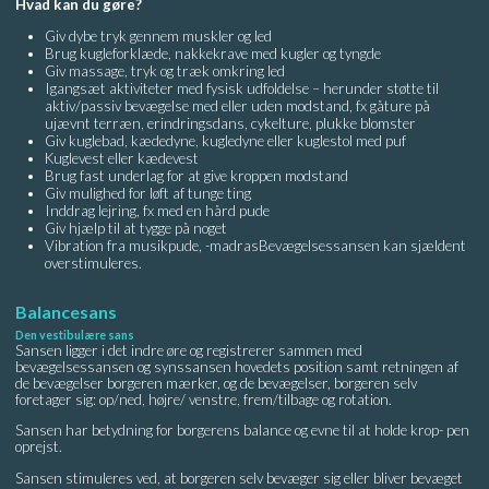
Hvad kan du gøre?
Giv dybe tryk gennem muskler og led
Brug kugleforklæde, nakkekrave med kugler og tyngde
Giv massage, tryk og træk omkring led
Igangsæt aktiviteter med fysisk udfoldelse – herunder støtte til
aktiv/passiv bevægelse med eller uden modstand, fx gåture på
ujævnt terræn, erindringsdans, cykelture, plukke blomster
Giv kuglebad, kædedyne, kugledyne eller kuglestol med puf
Kuglevest eller kædevest
Brug fast underlag for at give kroppen modstand
Giv mulighed for løft af tunge ting
Inddrag lejring, fx med en hård pude
Giv hjælp til at tygge på noget
Vibration fra musikpude, -madrasBevægelsessansen kan sjældent
overstimuleres.
Balancesans
Den vestibulære sans
Sansen ligger i det indre øre og registrerer sammen med
bevægelsessansen og synssansen hovedets position samt retningen af
de bevægelser borgeren mærker, og de bevægelser, borgeren selv
foretager sig: op/ned, højre/ venstre, frem/tilbage og rotation.
Sansen har betydning for borgerens balance og evne til at holde krop- pen
oprejst.
Sansen stimuleres ved, at borgeren selv bevæger sig eller bliver bevæget