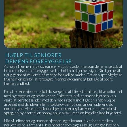
HJÆLP TIL SENIORER
DEMENS FOREBYGGELSE
At holde hjernen frisk og igang er vigtigt. Sygdomme som demens og tab af
hukommelse kan forebygges ved at holde din hjerne i vigør. Din hjerne vil
rigtig gerne stimuleres på mange forskellige måder. Det er super vigtigt at
træne hjernen for at forebygge hjernesygdomme og bidrage til bedre
hjernesundhed.
For at træne hjernen, skal du sørge for at blive stimuleret, blive udfordret
med nye opgaver og bryde vaner. Enkelte trin til at træne hjernen kan
være at børste tænder med den modsatte hånd, tage en anden vej på
arbejdet end du plejer eller trække cyklen på den anden side, end du
normalt gør. Mere omfattende hjernetræning kan være at lære et nyt
sprog, en ny sport eller hobby, spille skak, læse en bog eller løse krydsord.
Når vi udfordrer og træner hjernen, øges kommunikationen mellem
nervecellerne samt antal hjerneceller som tages i brug. Det gør hjernen