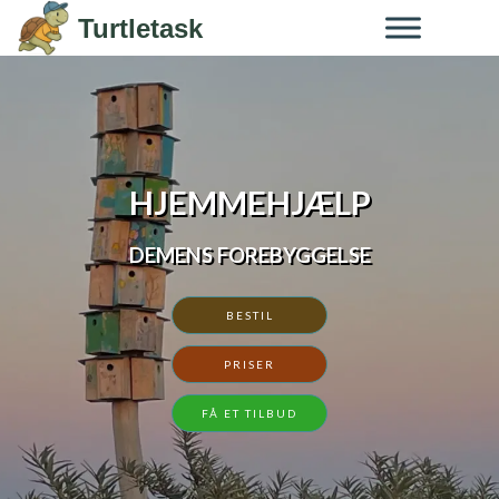
Skip to content
Turtletask
HJEMMEHJÆLP
DEMENS FOREBYGGELSE
BESTIL
PRISER
FÅ ET TILBUD