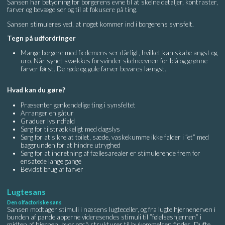
Sansen har betydning for borgerens evne til at skelne detaljer, kontraster,
farver og bevægelser og til at fokusere på ting.
Sansen stimuleres ved, at noget kommer ind i borgerens synsfelt.
Tegn på udfordringer
Mange borgere med fx demens ser dårligt, hvilket kan skabe angst og
uro. Når synet svækkes forsvinder skelneevnen for blå og grønne
farver først. De røde og gule farver bevares længst.
Hvad kan du gøre?
Præsenter genkendelige ting i synsfeltet
Arranger en gåtur
Graduer lysindfald
Sørg for tilstrækkeligt med dagslys
Sørg for at sikre at toilet, sæde, vaskekumme ikke falder i ”et” med
baggrunden for at hindre utryghed
Sørg for at indretning af fællesarealer er stimulerende frem for
ensatede lange gange
Bevidst brug af farver
Lugtesans
Den olfactoriske sans
Sansen modtager stimuli i næsens lugteceller, og fra lugte hjernenerven i
bunden af pandelapperne videresendes stimuli til ”følelseshjernen” i
midten af hjernen, hvor også strukturer til hukommelsen findes. Dufte