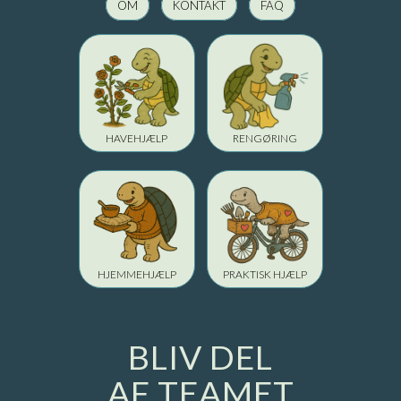
OM
KONTAKT
FAQ
Als
Tønder
Gråsten
Sønderborg
Ærøskøbing
Nakskov
Nykøbing Falster
Maribo
HAVEHJÆLP
RENGØRING
HJEMMEHJÆLP
PRAKTISK HJÆLP
BLIV DEL
AF TEAMET