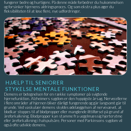
fungerer bedre og hurtigere. På denne måde forbedrer du hukommelsen
og forsinker hjernens aldringsproces. Og som ekstra plus øger du
fleksibiliteten til at løse flere, nye udfordringer.
HJÆLP TIL SENIORER
STYKELSE MENTALE FUNKTIONER
Demens er betegnelsen for en række symptomer på svigtende
hjernefunktion. Alzheimers sygdom er den hyppigste årsag. Nervecellerne
i flere områder af hjernen bliver dårligt fungerende og går langsomt går til
grunde. Ved vaskulær demens skyldes ødelæggelsen af nervevævet, at
blodkar stoppes til af blodpropper eller manglende ilttilførsel på grund af
åreforkalkning. Blodpropper kan stamme fra uegelmæssig hjerterytme
eller åreforkalkning i halspulsåre. Personer med Parkinsons sygdom vil
også ofte udvikle demens.