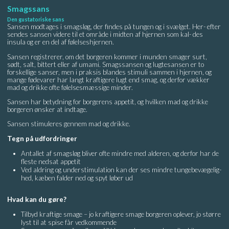
Smagssans
Den gustatoriske sans
Sansen modtages i smagsløg, der findes på tungen og i svælget. Her- efter
sendes sansen videre til et område i midten af hjernen som kal- des
insula og er en del af følelseshjernen.
Sansen registrerer, om det borgeren kommer i munden smager surt,
sødt, salt, bittert eller af umami. Smagssansen og lugtesansen er to
forskellige sanser, men i praksis blandes stimuli sammen i hjernen, og
mange fødevarer har langt kraftigere lugt end smag, og derfor vækker
mad og drikke ofte følelsesmæssige minder.
Sansen har betydning for borgerens appetit, og hvilken mad og drikke
borgeren ønsker at indtage.
Sansen stimuleres gennem mad og drikke.
Tegn på udfordringer
Antallet af smagsløg bliver ofte mindre med alderen, og derfor har de
fleste nedsat appetit
Ved aldring og understimulation kan der ses mindre tungebevægelig-
hed, kæben falder ned og spyt løber ud
Hvad kan du gøre?
Tilbyd kraftige smage – jo kraftigere smage borgeren oplever, jo større
lyst til at spise får vedkommende