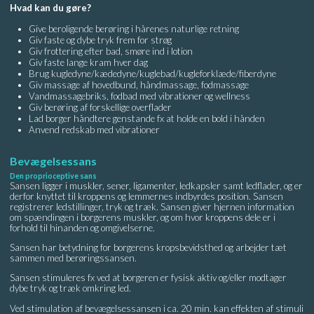
Hvad kan du gøre?
Give beroligende berøring i hårenes naturlige retning
Giv faste og dybe tryk frem for strøg
Giv frottering efter bad, smøre ind i lotion
Giv faste lange kram hver dag
Brug kugledyne/kædedyne/kuglebad/kugleforklæde/fiberdyne
Giv massage af hovedbund, håndmassage, fodmassage
Vandmassagebriks, fodbad med vibrationer og wellness
Giv berøring af forskellige overflader
Lad borger håndtere genstande fx at holde en bold i hånden
Anvend redskab med vibrationer
Bevægelsessans
Den proprioceptive sans
Sansen ligger i muskler, sener, ligamenter, ledkapsler samt ledflader, og er
derfor knyttet til kroppens og lemmernes indbyrdes position. Sansen
registrerer ledstillinger, tryk og træk. Sansen giver hjernen information
om spændingen i borgerens muskler, og om hvor kroppens dele er i
forhold til hinanden og omgivelserne.
Sansen har betydning for borgerens kropsbevidsthed og arbejder tæt
sammen med berøringssansen.
Sansen stimuleres fx ved at borgeren er fysisk aktiv og/eller modtager
dybe tryk og træk omkring led.
Ved stimulation af bevægelsessansen i ca. 20 min. kan effekten af stimuli