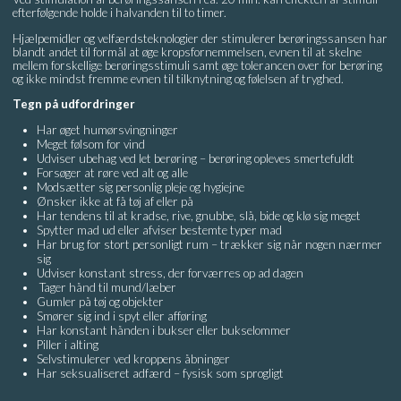
efterfølgende holde i halvanden til to timer.
Hjælpemidler og velfærdsteknologier der stimulerer berøringssansen har
blandt andet til formål at øge kropsfornemmelsen, evnen til at skelne
mellem forskellige berøringsstimuli samt øge tolerancen over for berøring
og ikke mindst fremme evnen til tilknytning og følelsen af tryghed.
Tegn på udfordringer
Har øget humørsvingninger
Meget følsom for vind
Udviser ubehag ved let berøring – berøring opleves smertefuldt
Forsøger at røre ved alt og alle
Modsætter sig personlig pleje og hygiejne
Ønsker ikke at få tøj af eller på
Har tendens til at kradse, rive, gnubbe, slå, bide og klø sig meget
Spytter mad ud eller afviser bestemte typer mad
Har brug for stort personligt rum – trækker sig når nogen nærmer
sig
Udviser konstant stress, der forværres op ad dagen
Tager hånd til mund/læber
Gumler på tøj og objekter
Smører sig ind i spyt eller afføring
Har konstant hånden i bukser eller bukselommer
Piller i alting
Selvstimulerer ved kroppens åbninger
Har seksualiseret adfærd – fysisk som sprogligt