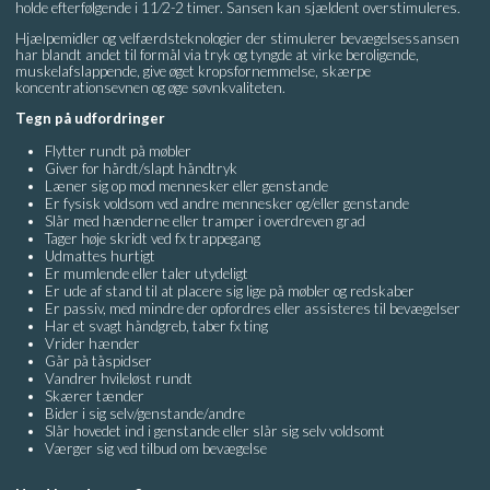
holde efterfølgende i 11⁄2-2 timer. Sansen kan sjældent overstimuleres.
Hjælpemidler og velfærdsteknologier der stimulerer bevægelsessansen
har blandt andet til formål via tryk og tyngde at virke beroligende,
muskelafslappende, give øget kropsfornemmelse, skærpe
koncentrationsevnen og øge søvnkvaliteten.
Tegn på udfordringer
Flytter rundt på møbler
Giver for hårdt/slapt håndtryk
Læner sig op mod mennesker eller genstande
Er fysisk voldsom ved andre mennesker og/eller genstande
Slår med hænderne eller tramper i overdreven grad
Tager høje skridt ved fx trappegang
Udmattes hurtigt
Er mumlende eller taler utydeligt
Er ude af stand til at placere sig lige på møbler og redskaber
Er passiv, med mindre der opfordres eller assisteres til bevægelser
Har et svagt håndgreb, taber fx ting
Vrider hænder
Går på tåspidser
Vandrer hvileløst rundt
Skærer tænder
Bider i sig selv/genstande/andre
Slår hovedet ind i genstande eller slår sig selv voldsomt
Værger sig ved tilbud om bevægelse