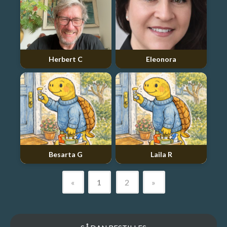
Herbert C
Eleonora
Besarta G
Laila R
«
1
2
»