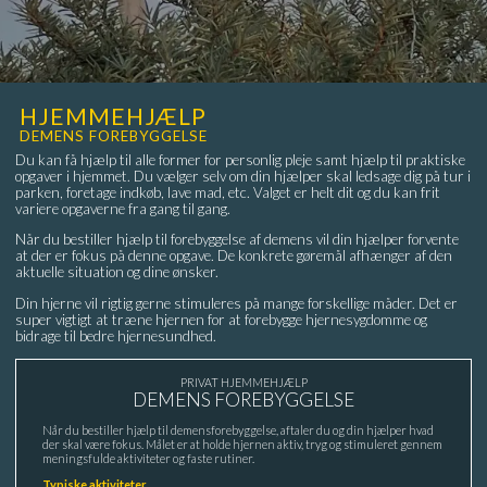
HJEMMEHJÆLP
DEMENS FOREBYGGELSE
Du kan få hjælp til alle former for personlig pleje samt hjælp til praktiske
opgaver i hjemmet. Du vælger selv om din hjælper skal ledsage dig på tur i
parken, foretage indkøb, lave mad, etc. Valget er helt dit og du kan frit
variere opgaverne fra gang til gang.
Når du bestiller hjælp til forebyggelse af demens vil din hjælper forvente
at der er fokus på denne opgave. De konkrete gøremål afhænger af den
aktuelle situation og dine ønsker.
Din hjerne vil rigtig gerne stimuleres på mange forskellige måder. Det er
super vigtigt at træne hjernen for at forebygge hjernesygdomme og
bidrage til bedre hjernesundhed.
PRIVAT HJEMMEHJÆLP
DEMENS FOREBYGGELSE
Når du bestiller hjælp til demens­forebyggelse, aftaler du og din hjælper hvad
der skal være fokus. Målet er at holde hjernen aktiv, tryg og stimuleret gennem
meningsfulde aktiviteter og faste rutiner.
Typiske aktiviteter