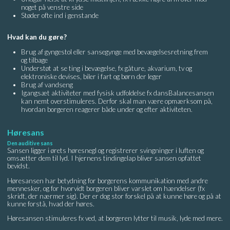
noget på venstre side
Støder ofte ind i genstande
Hvad kan du gøre?
Brug af gyngestol eller sansegynge med bevægelsesretning frem
og tilbage
Understøt at se ting i bevægelse, fx gåture, akvarium, tv og
elektroniske devises, biler i fart og børn der leger
Brug af vandseng
Igangsæt aktiviteter med fysisk udfoldelse fx dansBalancesansen
kan nemt overstimuleres. Derfor skal man være opmærksom på,
hvordan borgeren reagerer både under og efter aktiviteten.
Høresans
Den auditive sans
Sansen ligger i ørets høresnegl og registrerer svingninger i luften og
omsætter dem til lyd. I hjernens tindingelap bliver sansen opfattet
bevidst.
Høresansen har betydning for borgerens kommunikation med andre
mennesker, og for hvorvidt borgeren bliver varslet om hændelser (fx
skridt, der nærmer sig). Der er dog stor forskel på at kunne høre og på at
kunne forstå, hvad der høres.
Høresansen stimuleres fx ved, at borgeren lytter til musik, lyde med mere.