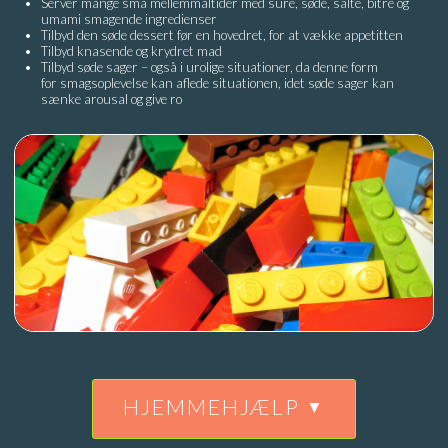
Server mange små mellemmåltider med sure, søde, salte, bitre og
umami smagende ingredienser
Tilbyd den søde dessert før en hovedret, for at vække appetitten
Tilbyd knasende og krydret mad
Tilbyd søde sager – også i urolige situationer, da denne form
for smagsoplevelse kan aflede situationen, idet søde sager kan
sænke arousal og give ro
HJEMMEHJÆLP