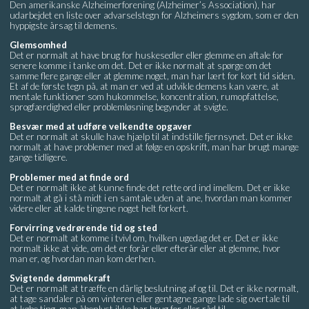
Den amerikanske Alzheimerforening (Alzheimer’s Association), har
udarbejdet en liste over advarselstegn for Alzheimers sygdom, som er den
hyppigste årsag til demens.
Glemsomhed
Det er normalt at have brug for huskesedler eller glemme en aftale for
senere komme i tanke om det. Det er ikke normalt at spørge om det
samme flere gange eller at glemme noget, man har lært for kort tid siden.
Et af de første tegn på, at man er ved at udvikle demens kan være, at
mentale funktioner som hukommelse, koncentration, rumopfattelse,
sprogfærdighed eller problemløsning begynder at svigte.
Besvær med at udføre velkendte opgaver
Det er normalt at skulle have hjælp til at indstille fjernsynet. Det er ikke
normalt at have problemer med at følge en opskrift, man har brugt mange
gange tidligere.
Problemer med at finde ord
Det er normalt ikke at kunne finde det rette ord ind imellem. Det er ikke
normalt at gå i stå midt i en samtale uden at ane, hvordan man kommer
videre eller at kalde tingene noget helt forkert.
Forvirring vedrørende tid og sted
Det er normalt at komme i tvivl om, hvilken ugedag det er. Det er ikke
normalt ikke at vide, om det er forår eller efterår eller at glemme, hvor
man er, og hvordan man kom derhen.
Svigtende dømmekraft
Det er normalt at træffe en dårlig beslutning af og til. Det er ikke normalt,
at tage sandaler på om vinteren eller gentagne gange lade sig overtale til