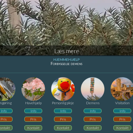
Læs mere
HJEMMEHJÆLP
Forbyggelse demens
ngøring
Havehjælp
Personlig pleje
Demens
Visitation
Info
Info
Info
Info
Info
Pris
Pris
Pris
Pris
Pris
ontakt
Kontakt
Kontakt
Kontakt
Kontakt