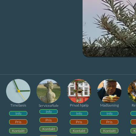
Timebasis
Privat hjælp
Madlavning
Re
Serviceaftale
Info
Info
Info
Info
Pris
Pris
Pris
Pris
Kontakt
Kontakt
Kontakt
Kontakt
K