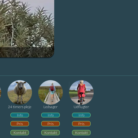
24 timers pleje
Ledsager
Udflugter
Info
Info
Info
Pris
Pris
Pris
Kontakt
Kontakt
Kontakt