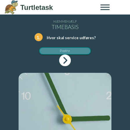
Skip to content
Turtletask
HJEMMEHJÆLP
TIMEBASIS
1.
Hvor skal service udføres?