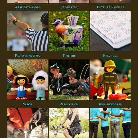
Arbejdsområder
Profilfoto
Profilbeskrivelse
Registeringstype
Timepris
Kalender
Sprog
Verifikation
Kvalifikationer