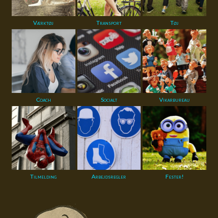
Værktøj
Transport
Tøj
Coach
Socialt
Vikarbureau
Tilmelding
Arbejdsregler
Fester!