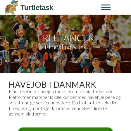
Skip to content
Turtletask
FREELANCER
Tilmelding & info
HAVEJOB I DANMARK
Find freelance havejob i hele Danmark via TurtleTask.
Platformen matcher lokale kunder med havehjælpere og
selvstændige serviceudbydere. Du fastsætter selv din
timepris og modtager kundehenvendelser direkte
gennem platformen.