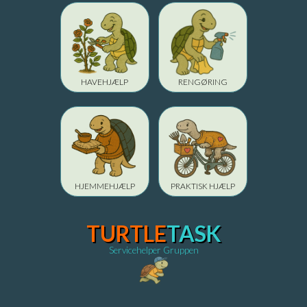
HAVEHJÆLP
RENGØRING
HJEMMEHJÆLP
PRAKTISK HJÆLP
TURTLE
TASK
Servicehelper Gruppen